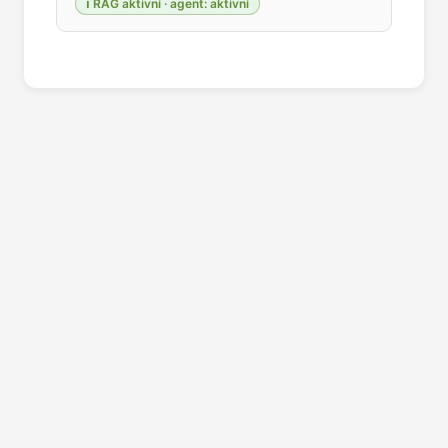
ℹ️ RAG aktivní · agent: aktivní